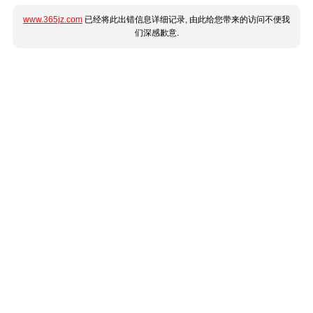
www.365jz.com
已经将此出错信息详细记录, 由此给您带来的访问不便我
们深感歉意.