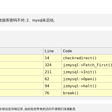
据库密码不对; 2、mysql未启动。
Line
Code
14
checkredirect()
324
jzmysql->Fetch_First(
211
jzmysql->Init()
62
jzmysql->Open()
94
jzmysql->halt()
76
break()
出错信息详细记录, 由此给您带来的访问不便我们深感歉意.