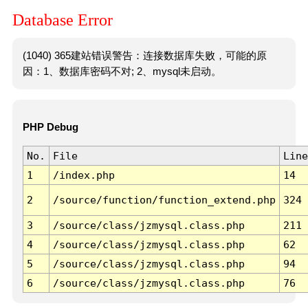
Database Error
(1040) 365建站错误警告：连接数据库失败，可能的原
因：1、数据库密码不对; 2、mysql未启动。
PHP Debug
No.
File
Line
1
/index.php
14
2
/source/function/function_extend.php
324
3
/source/class/jzmysql.class.php
211
4
/source/class/jzmysql.class.php
62
5
/source/class/jzmysql.class.php
94
6
/source/class/jzmysql.class.php
76