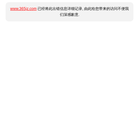
www.365jz.com
已经将此出错信息详细记录, 由此给您带来的访问不便我
们深感歉意.