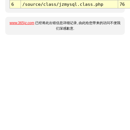
6
/source/class/jzmysql.class.php
76
www.365jz.com
已经将此出错信息详细记录, 由此给您带来的访问不便我
们深感歉意.