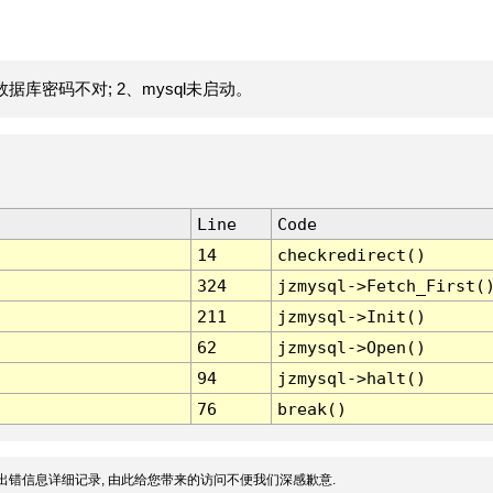
据库密码不对; 2、mysql未启动。
Line
Code
14
checkredirect()
324
jzmysql->Fetch_First(
211
jzmysql->Init()
62
jzmysql->Open()
94
jzmysql->halt()
76
break()
出错信息详细记录, 由此给您带来的访问不便我们深感歉意.