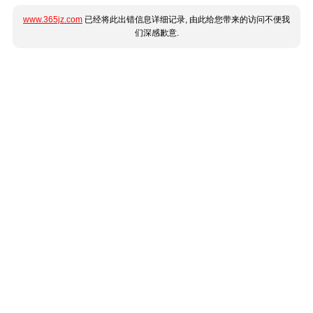
www.365jz.com
已经将此出错信息详细记录, 由此给您带来的访问不便我
们深感歉意.