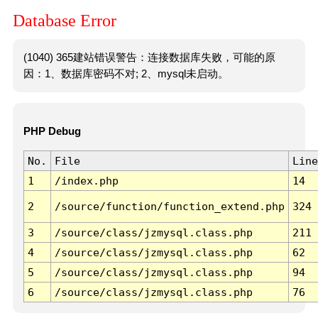
Database Error
(1040) 365建站错误警告：连接数据库失败，可能的原
因：1、数据库密码不对; 2、mysql未启动。
PHP Debug
No.
File
Line
1
/index.php
14
2
/source/function/function_extend.php
324
3
/source/class/jzmysql.class.php
211
4
/source/class/jzmysql.class.php
62
5
/source/class/jzmysql.class.php
94
6
/source/class/jzmysql.class.php
76