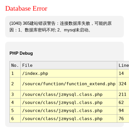
Database Error
(1040) 365建站错误警告：连接数据库失败，可能的原
因：1、数据库密码不对; 2、mysql未启动。
PHP Debug
No.
File
Line
1
/index.php
14
2
/source/function/function_extend.php
324
3
/source/class/jzmysql.class.php
211
4
/source/class/jzmysql.class.php
62
5
/source/class/jzmysql.class.php
94
6
/source/class/jzmysql.class.php
76