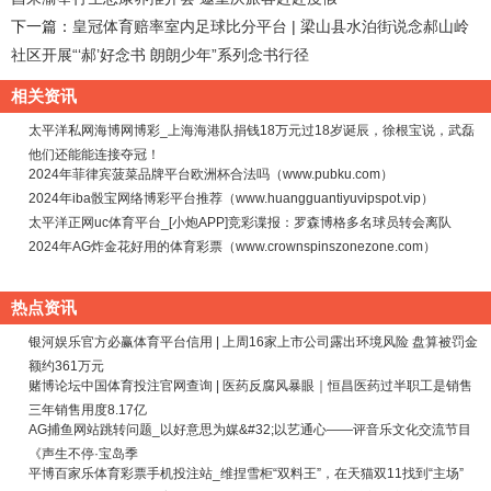
下一篇：
皇冠体育赔率室内足球比分平台 | 梁山县水泊街说念郝山岭
社区开展“‘郝’好念书 朗朗少年”系列念书行径
相关资讯
太平洋私网海博网博彩_上海海港队捐钱18万元过18岁诞辰，徐根宝说，武磊
他们还能能连接夺冠！
2024年菲律宾菠菜品牌平台欧洲杯合法吗（www.pubku.com）
2024年iba骰宝网络博彩平台推荐（www.huangguantiyuvipspot.vip）
太平洋正网uc体育平台_[小炮APP]竞彩谍报：罗森博格多名球员转会离队
2024年AG炸金花好用的体育彩票（www.crownspinszonezone.com）
热点资讯
银河娱乐官方必赢体育平台信用 | 上周16家上市公司露出环境风险 盘算被罚金
额约361万元
赌博论坛中国体育投注官网查询 | 医药反腐风暴眼｜恒昌医药过半职工是销售
三年销售用度8.17亿
AG捕鱼网站跳转问题_以好意思为媒&#32;以艺通心——评音乐文化交流节目
《声生不停·宝岛季
平博百家乐体育彩票手机投注站_维捏雪柜“双料王”，在天猫双11找到“主场”