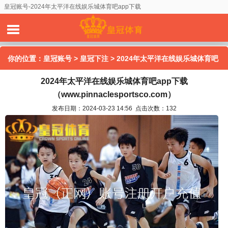
皇冠账号-2024年太平洋在线娱乐城体育吧app下载
（www.pinnaclesportsco.com）
你的位置：
皇冠账号
>
皇冠下注
> 2024年太平洋在线娱乐城体育吧
2024年太平洋在线娱乐城体育吧app下载
app下载（www.pinnaclesportsco.com）
（www.pinnaclesportsco.com）
发布日期：2024-03-23 14:56 点击次数：132