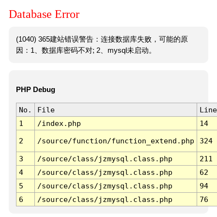
Database Error
(1040) 365建站错误警告：连接数据库失败，可能的原
因：1、数据库密码不对; 2、mysql未启动。
PHP Debug
No.
File
Line
1
/index.php
14
2
/source/function/function_extend.php
324
3
/source/class/jzmysql.class.php
211
4
/source/class/jzmysql.class.php
62
5
/source/class/jzmysql.class.php
94
6
/source/class/jzmysql.class.php
76