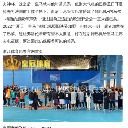
力神杯。这之后，皇马就与他时常关系，但财大气粗的巴黎圣日耳曼
抢先将法国前卫揽至帐下。而后，尽管大巴黎搭建了姆巴佩+内马尔
+梅西的超豪华声势，但法国前卫追赶的欧冠梦念念一直未能已矣。
2022年夏天，皇马与姆巴佩照旧谈妥加盟，但终末一刻，后者却留在
了巴黎。这让弗洛伦蒂诺有些不太惬意，好在过后姆巴佩给皇马主席
去电证据，两边因此仍保握着可以的关系。
浙江体育彩票官网首页