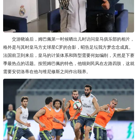
交游晓谕后，姆巴佩第一时候晒出儿时访问皇马俱乐部的相片，
格外是与其时皇马方丈球星C罗的合影，昭告足坛我方梦念念成真。
法国前卫到来后，皇马的计策体系和阵型需要何如编削，天然是下赛
季最热点的话题。按照姆巴佩的特色，他细则民风在左路四肢，这就
需要安切洛蒂在他与维尼修斯之间作出颐养。