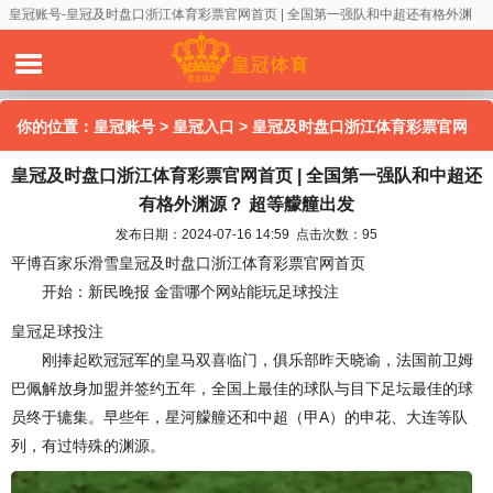
皇冠账号-皇冠及时盘口浙江体育彩票官网首页 | 全国第一强队和中超还有格外渊
源？ 超等艨艟出发
你的位置：
皇冠账号
>
皇冠入口
> 皇冠及时盘口浙江体育彩票官网
皇冠及时盘口浙江体育彩票官网首页 | 全国第一强队和中超还
首页 | 全国第一强队和中超还有格外渊源？ 超等艨艟出发
有格外渊源？ 超等艨艟出发
发布日期：2024-07-16 14:59 点击次数：95
平博百家乐滑雪皇冠及时盘口浙江体育彩票官网首页
开始：新民晚报 金雷哪个网站能玩足球投注
皇冠足球投注
刚捧起欧冠冠军的皇马双喜临门，俱乐部昨天晓谕，法国前卫姆
巴佩解放身加盟并签约五年，全国上最佳的球队与目下足坛最佳的球
员终于辘集。早些年，星河艨艟还和中超（甲A）的申花、大连等队
列，有过特殊的渊源。