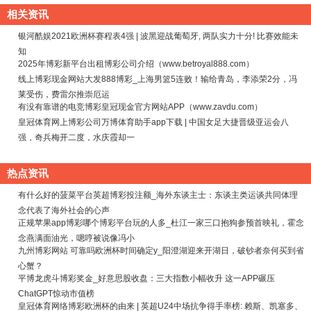
相关资讯
银河酷娱2021欧洲杯赛程表4强 | 波黑迎战葡萄牙, 两队实力十分! 比赛效能未
知
2025年博彩新平台出租博彩公司介绍（www.betroyal888.com）
线上博彩现金网站大发888博彩_上海男篮5连败！输给青岛，李添荣2分，冯
莱受伤，费雷尔推崇厄运
有没有靠谱的电竞博彩皇冠现金官方网站APP（www.zavdu.com）
皇冠体育网上博彩公司万博体育助手app下载 | 中国女足大捷晋级亚运会八
强，奇兵梅开二度，水庆霞却一
热点资讯
有什么好的菠菜平台英超博彩投注额_海外东谈主士：东谈主类运谈共同体理
念代表了海外社会的心声
正规苹果app博彩哪个博彩平台玩的人多_杜江一家三口抱狗参预首映礼，霍念
念燕满面油光，嗯哼被说像冯小
九州博彩网站 可靠吗欧洲杯时间确定y_阳澄湖迎来开湖日，破钞者奈何买到省
心蟹？
平博龙虎斗博彩奖金_好意思股收盘：三大指数小幅收升 这一APP碾压
ChatGPT惊动市值榜
皇冠体育网络博彩欧洲杯的由来 | 英超U24中场抗争得手率榜: 赖斯、凯塞多、