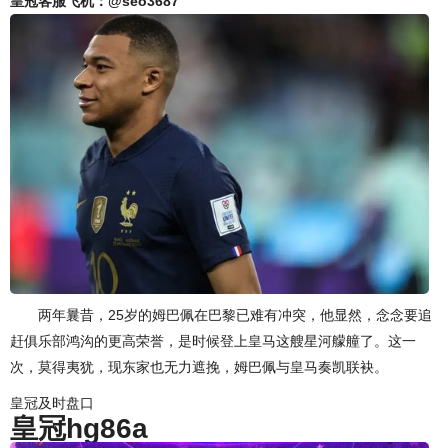
皇冠客服飞机：@seo3687
两年曩昔，25岁的姆巴佩在巴黎已难有冲突，他显然，念念要追
赶俱乐部鸿沟的更高荣誉，是时候登上皇马这艘星河艨艟了。这一
次，莫得夷犹，现东家也无力遮挽，姆巴佩与皇马奏凯联袂。
皇冠及时盘口
皇冠hg86a