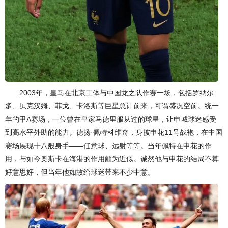
2003年，皇马在北京工体与中国龙之队作赛一场，包括罗纳尔
多、贝克汉姆、菲戈、卡洛斯等巨星总计前来，可谓盛况空前。统一
年的甲A赛场，一位曾在皇家马德里服从过的球星，让申城球迷感受
到高水平外助的能力。德扬·佩特科维奇，身披申花11号战袍，在中国
赛场展现十八般身手——任意球、远射等等。当年佩特在申花的作
用，与如今奥斯卡在海港的作用颇为近似。诚然他与申花的结局不算
好意思好，但当年他如故给球迷带来不少中意。