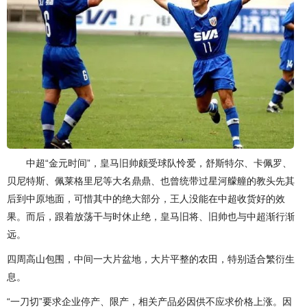
中超“金元时间”，皇马旧帅颇受球队怜爱，舒斯特尔、卡佩罗、
贝尼特斯、佩莱格里尼等大名鼎鼎、也曾统带过星河艨艟的教头先其
后到中原地面，可惜其中的绝大部分，王人没能在中超收货好的效
果。而后，跟着放荡干与时休止绝，皇马旧将、旧帅也与中超渐行渐
远。
四周高山包围，中间一大片盆地，大片平整的农田，特别适合繁衍生
息。
“一刀切”要求企业停产、限产，相关产品必因供不应求价格上涨。因