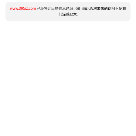
www.365jz.com
已经将此出错信息详细记录, 由此给您带来的访问不便我
们深感歉意.