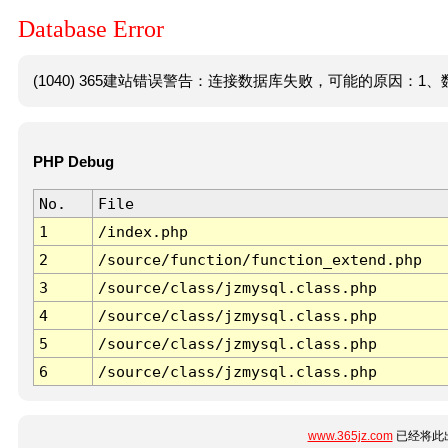
Database Error
(1040) 365建站错误警告：连接数据库失败，可能的原因：1、数
PHP Debug
No.
File
1
/index.php
2
/source/function/function_extend.php
3
/source/class/jzmysql.class.php
4
/source/class/jzmysql.class.php
5
/source/class/jzmysql.class.php
6
/source/class/jzmysql.class.php
www.365jz.com
已经将此