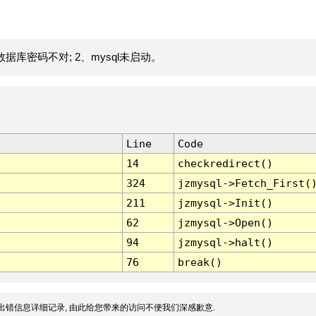
据库密码不对; 2、mysql未启动。
Line
Code
14
checkredirect()
324
jzmysql->Fetch_First(
211
jzmysql->Init()
62
jzmysql->Open()
94
jzmysql->halt()
76
break()
出错信息详细记录, 由此给您带来的访问不便我们深感歉意.