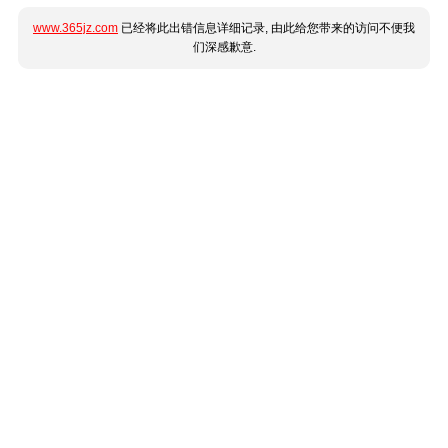
www.365jz.com
已经将此出错信息详细记录, 由此给您带来的访问不便我
们深感歉意.