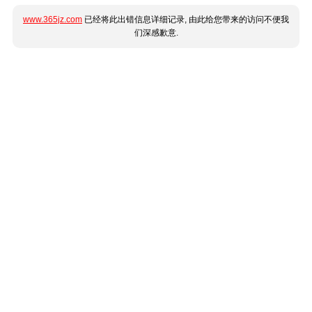
www.365jz.com
已经将此出错信息详细记录, 由此给您带来的访问不便我
们深感歉意.