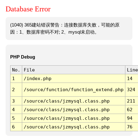
Database Error
(1040) 365建站错误警告：连接数据库失败，可能的原
因：1、数据库密码不对; 2、mysql未启动。
PHP Debug
No.
File
Line
1
/index.php
14
2
/source/function/function_extend.php
324
3
/source/class/jzmysql.class.php
211
4
/source/class/jzmysql.class.php
62
5
/source/class/jzmysql.class.php
94
6
/source/class/jzmysql.class.php
76