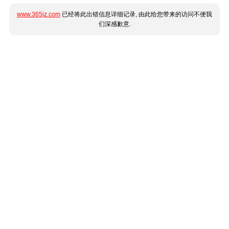
www.365jz.com
已经将此出错信息详细记录, 由此给您带来的访问不便我
们深感歉意.