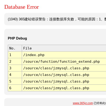
Database Error
(1040) 365建站错误警告：连接数据库失败，可能的原因：1、数
PHP Debug
No.
File
1
/index.php
2
/source/function/function_extend.php
3
/source/class/jzmysql.class.php
4
/source/class/jzmysql.class.php
5
/source/class/jzmysql.class.php
6
/source/class/jzmysql.class.php
www.365jz.com
已经将此