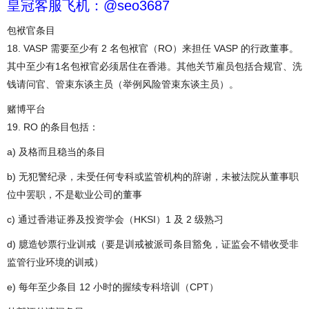
皇冠客服飞机：@seo3687
包袱官条目
18. VASP 需要至少有 2 名包袱官（RO）来担任 VASP 的行政董事。
其中至少有1名包袱官必须居住在香港。其他关节雇员包括合规官、洗
钱请问官、管束东谈主员（举例风险管束东谈主员）。
赌博平台
19. RO 的条目包括：
a) 及格而且稳当的条目
b) 无犯警纪录，未受任何专科或监管机构的辞谢，未被法院从董事职
位中罢职，不是歇业公司的董事
c) 通过香港证券及投资学会（HKSI）1 及 2 级熟习
d) 臆造钞票行业训戒（要是训戒被派司条目豁免，证监会不错收受非
监管行业环境的训戒）
e) 每年至少条目 12 小时的握续专科培训（CPT）