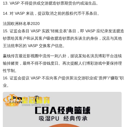
13. VASP 不得提供或交游臆造钞票期货合约或滋生品。
14. 对 VASP 来说，提议取消之前的股权代币干系条目。
法国欧洲杯名单2020
15. 证监会条目 VASP 实践“转账圭表”条目，即 VASP 应纪录发送臆造
钞票给其客户和从其客户吸收臆造钞票的东谈主的身份，况且与其他
王法统率区的 VASP 交换客户信息。
赢钱传言最近影视圈中流传一则八卦，据说某知名演员博彩平台连续
输掉赌资，最终不得不借钱度日。再次提醒人们博彩游戏中要保持理
性节制。
16. 证监会提议 VASP 不应向客户提供算法交游职业或“质押”/“赚取”职
业。