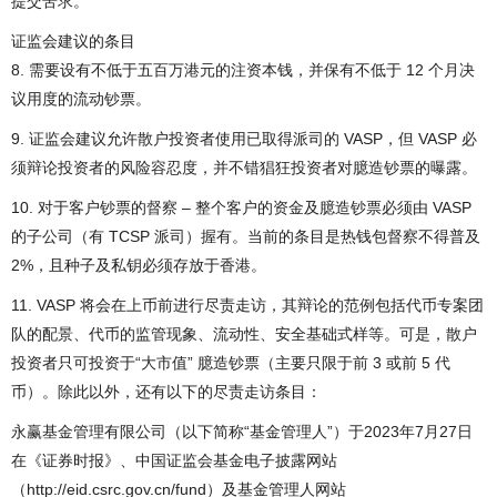
提交苦求。
证监会建议的条目
8. 需要设有不低于五百万港元的注资本钱，并保有不低于 12 个月决
议用度的流动钞票。
9. 证监会建议允许散户投资者使用已取得派司的 VASP，但 VASP 必
须辩论投资者的风险容忍度，并不错猖狂投资者对臆造钞票的曝露。
10. 对于客户钞票的督察 – 整个客户的资金及臆造钞票必须由 VASP
的子公司（有 TCSP 派司）握有。当前的条目是热钱包督察不得普及
2%，且种子及私钥必须存放于香港。
11. VASP 将会在上币前进行尽责走访，其辩论的范例包括代币专案团
队的配景、代币的监管现象、流动性、安全基础式样等。可是，散户
投资者只可投资于“大市值” 臆造钞票（主要只限于前 3 或前 5 代
币）。除此以外，还有以下的尽责走访条目：
永赢基金管理有限公司（以下简称“基金管理人”）于2023年7月27日
在《证券时报》、中国证监会基金电子披露网站
（http://eid.csrc.gov.cn/fund）及基金管理人网站