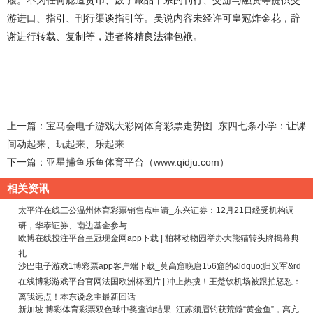
履。不为任何臆造货币、数字藏品干系的刊行、交游与融资等提供交
游进口、指引、刊行渠谈指引等。吴说内容未经许可皇冠炸金花，辞
谢进行转载、复制等，违者将精良法律包袱。
上一篇：
宝马会电子游戏大彩网体育彩票走势图_东四七条小学：让课
间动起来、玩起来、乐起来
下一篇：
亚星捕鱼乐鱼体育平台（www.qidju.com）
相关资讯
太平洋在线三公温州体育彩票销售点申请_东兴证券：12月21日经受机构调
研，华泰证券、南边基金参与
欧博在线投注平台皇冠现金网app下载 | 柏林动物园举办大熊猫转头牌揭幕典
礼
沙巴电子游戏1博彩票app客户端下载_莫高窟晚唐156窟的&ldquo;归义军&rd
在线博彩游戏平台官网法国欧洲杯图片 | 冲上热搜！王楚钦机场被跟拍怒怼：
离我远点！本东说念主最新回话
新加坡 博彩体育彩票双色球中奖查询结果_江苏须眉钓获荒僻“黄金鱼”，高亢