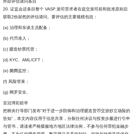
外部评估请问条目
20. 证监会还条目整个 VASP 派司苦求者在提交派司前和批准原则后
获取2份寂然的评估请问。要评估的主要规模包括：
(a) 治理和东谈主员配备；
(b) 代币准入；
(c) 臆造钞票托管；
(d) KYC、AML/CFT；
(e) 阛阓监控；
(f) 风险管束；
(g) 网罗安全。
皇冠博彩赔率
把柄央行等部门发布“对于进一步防御和治理臆造货币交游炒立场险的
告知”，本文内容仅用于信息共享，分裂任何决议与投资步履进行引申
与背书，请读者严格慑服地方地区法律法例，不参与任何罪犯金融步