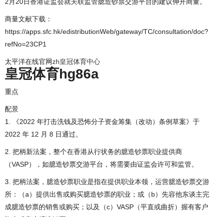
2月20日香港证监会就关联监管臆造钞票交游平台的建议伸开商量。
商量文献下载：
https://apps.sfc.hk/edistributionWeb/gateway/TC/consultation/doc?
refNo=23CP1
太平洋在线官网
zh皇冠体育中心
皇冠体育hg86a
重点
配景
1. 《2022 年打击洗钱及恐怖分子资金筹集（改动）条例草案》于
2022 年 12 月 8 日通过。
2. 把柄新法案，整个在香港从行状务的臆造钞票职业提供商
（VASP），如臆造钞票交游平台，将需要由证监会许可和监管。
3. 把柄法案，臆造钞票职业是指在提供职业本领，运营臆造钞票交游
所：（a）提供出售或购买臆造钞票的职业；或（b）先容他东谈主完
成臆造钞票的销售或购买；以及（c）VASP（平直或曲折）握有客户