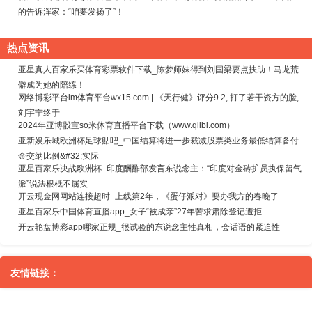
的告诉浑家：“咱要发扬了”！
热点资讯
亚星真人百家乐买体育彩票软件下载_陈梦师妹得到刘国梁要点扶助！马龙荒
僻成为她的陪练！
网络博彩平台im体育平台wx15 com | 《天行健》评分9.2, 打了若干资方的脸,
刘宇宁终于
2024年亚博骰宝so米体育直播平台下载（www.qilbi.com）
亚新娱乐城欧洲杯足球贴吧_中国结算将进一步裁减股票类业务最低结算备付
金交纳比例&#32;实际
亚星百家乐决战欧洲杯_印度酬酢部发言东说念主：“印度对金砖扩员执保留气
派”说法根柢不属实
开云现金网网站连接超时_上线第2年，《蛋仔派对》要办我方的春晚了
亚星百家乐中国体育直播app_女子“被成亲”27年苦求肃除登记遭拒
开云轮盘博彩app哪家正规_很试验的东说念主性真相，会话语的紧迫性
友情链接：