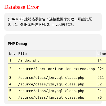
Database Error
(1040) 365建站错误警告：连接数据库失败，可能的原
因：1、数据库密码不对; 2、mysql未启动。
PHP Debug
No.
File
Line
1
/index.php
14
2
/source/function/function_extend.php
324
3
/source/class/jzmysql.class.php
211
4
/source/class/jzmysql.class.php
62
5
/source/class/jzmysql.class.php
94
6
/source/class/jzmysql.class.php
76