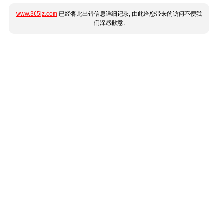
www.365jz.com
已经将此出错信息详细记录, 由此给您带来的访问不便我
们深感歉意.