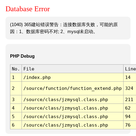
Database Error
(1040) 365建站错误警告：连接数据库失败，可能的原
因：1、数据库密码不对; 2、mysql未启动。
PHP Debug
No.
File
Line
1
/index.php
14
2
/source/function/function_extend.php
324
3
/source/class/jzmysql.class.php
211
4
/source/class/jzmysql.class.php
62
5
/source/class/jzmysql.class.php
94
6
/source/class/jzmysql.class.php
76