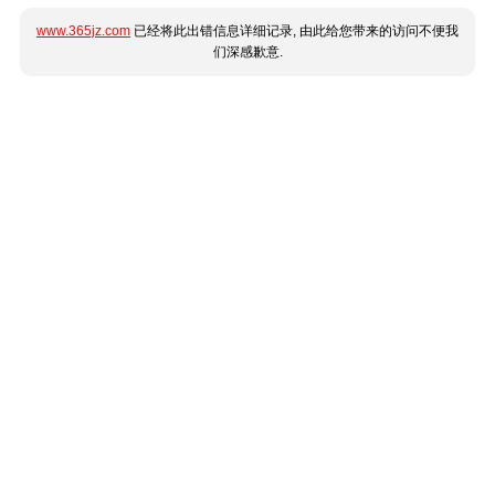
www.365jz.com
已经将此出错信息详细记录, 由此给您带来的访问不便我
们深感歉意.